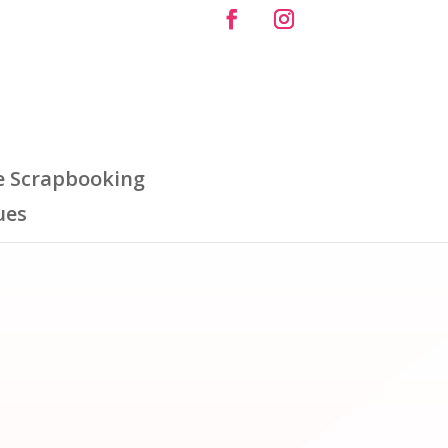
e Scrapbooking
ues